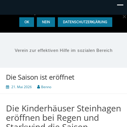
Diese Website benutzt Cookies. Wenn du die Website weiter
nutzt, gehen wir von deinem Einverständnis aus.
OK
NEIN
DATENSCHUTZERKLÄRUNG
Verein zur effektiven Hilfe im sozialen Bereich
Die Saison ist eröffnet
21. Mai 2026
Benno
Die Kinderhäuser Steinhagen
eröffnen bei Regen und
Starkwind die Saison