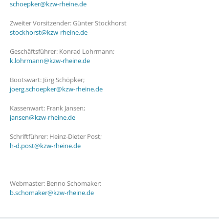
schoepker@kzw-rheine.de
Zweiter Vorsitzender: Günter Stockhorst
stockhorst@kzw-rheine.de
Geschäftsführer: Konrad Lohrmann;
k.lohrmann@kzw-rheine.de
Bootswart: Jörg Schöpker;
joerg.schoepker@kzw-rheine.de
Kassenwart: Frank Jansen;
jansen@kzw-rheine.de
Schriftführer: Heinz-Dieter Post;
h-d.post@kzw-rheine.de
Webmaster: Benno Schomaker;
b.schomaker@kzw-rheine.de