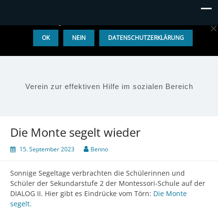
Diese Website benutzt Cookies. Wenn du die Website weiter
nutzt, gehen wir von deinem Einverständnis aus.
OK
NEIN
DATENSCHUTZERKLÄRUNG
Verein zur effektiven Hilfe im sozialen Bereich
Die Monte segelt wieder
15. September 2023
Benno
Sonnige Segeltage verbrachten die Schülerinnen und
Schüler der Sekundarstufe 2 der Montessori-Schule auf der
DIALOG II. Hier gibt es Eindrücke vom Törn:
Die Monte
segelt.