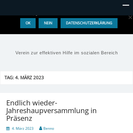
Diese Website benutzt Cookies. Wenn du die Website weiter
nutzt, gehen wir von deinem Einverständnis aus.
OK
NEIN
DATENSCHUTZERKLÄRUNG
Verein zur effektiven Hilfe im sozialen Bereich
TAG:
4. MÄRZ 2023
Endlich wieder-
Jahreshaupversammlung in
Präsenz
4. März 2023
Benno