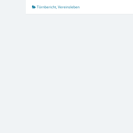
Crewtraining
zum
Törnbericht
,
Vereinsleben
Saisonauftakt
2025