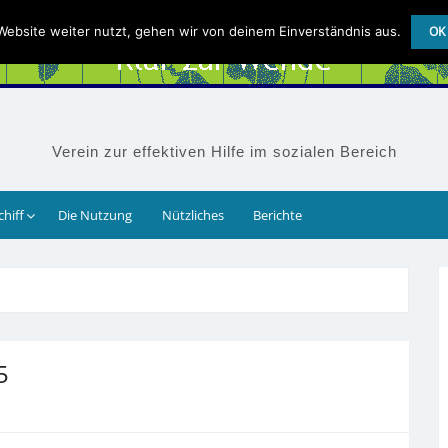
ebsite weiter nutzt, gehen wir von deinem Einverständnis aus.
OK
Verein zur effektiven Hilfe im sozialen Bereich
chiff
Die Nutzung
Nützliches
Berichte
5