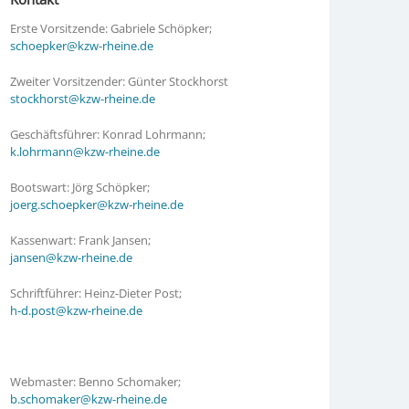
Erste Vorsitzende: Gabriele Schöpker;
schoepker@kzw-rheine.de
Zweiter Vorsitzender: Günter Stockhorst
stockhorst@kzw-rheine.de
Geschäftsführer: Konrad Lohrmann;
k.lohrmann@kzw-rheine.de
Bootswart: Jörg Schöpker;
joerg.schoepker@kzw-rheine.de
Kassenwart: Frank Jansen;
jansen@kzw-rheine.de
Schriftführer: Heinz-Dieter Post;
h-d.post@kzw-rheine.de
Webmaster: Benno Schomaker;
b.schomaker@kzw-rheine.de